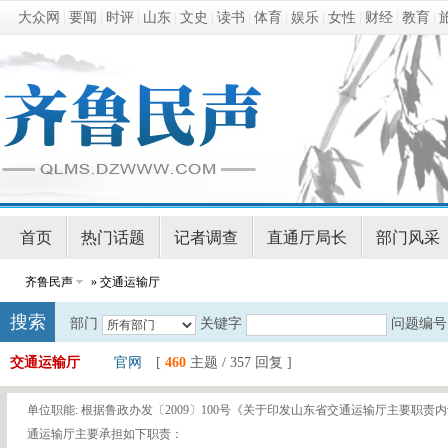
大众网
|
要闻
|
时评
|
山东
|
文史
|
读书
|
体育
|
娱乐
|
女性
|
财经
|
教育
|
首页
热门话题
记者调查
直通厅局长
部门风采
齐鲁民声
» 交通运输厅
搜索
部门
关键字
问题编号
交通运输厅
官网
[
460
主题 / 357 回复 ]
单位职能: 根据鲁政办发〔2009〕100号《关于印发山东省交通运输厅主要职
通运输厅主要承担如下职责：