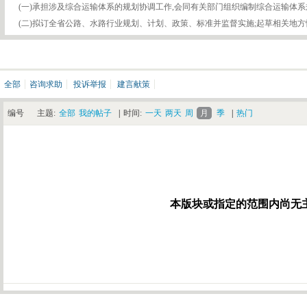
(一)承担涉及综合运输体系的规划协调工作,会同有关部门组织编制综合运输体系
(二)拟订全省公路、水路行业规划、计划、政策、标准并监督实施;起草相关地方性
全部
咨询求助
投诉举报
建言献策
编号
主题:
全部
我的帖子
|
时间:
一天
两天
周
月
季
|
热门
本版块或指定的范围内尚无