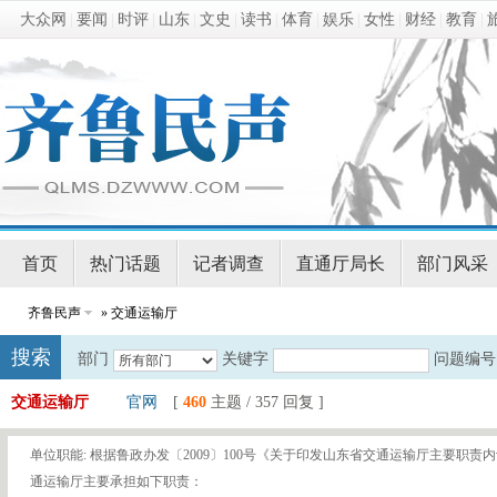
大众网
|
要闻
|
时评
|
山东
|
文史
|
读书
|
体育
|
娱乐
|
女性
|
财经
|
教育
|
首页
热门话题
记者调查
直通厅局长
部门风采
齐鲁民声
» 交通运输厅
搜索
部门
关键字
问题编号
交通运输厅
官网
[
460
主题 / 357 回复 ]
单位职能: 根据鲁政办发〔2009〕100号《关于印发山东省交通运输厅主要职
通运输厅主要承担如下职责：