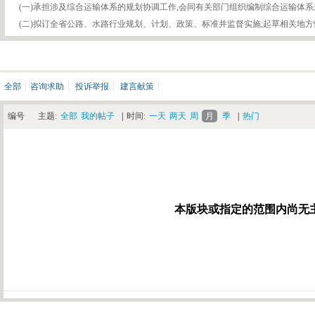
(一)承担涉及综合运输体系的规划协调工作,会同有关部门组织编制综合运输体系
(二)拟订全省公路、水路行业规划、计划、政策、标准并监督实施;起草相关地方性
全部
咨询求助
投诉举报
建言献策
编号
主题:
全部
我的帖子
|
时间:
一天
两天
周
月
季
|
热门
本版块或指定的范围内尚无