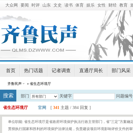
大众网
|
要闻
|
时评
|
山东
|
文史
|
读书
|
体育
|
娱乐
|
女性
|
财经
|
教育
|
首页
热门话题
记者调查
直通厅局长
部门风采
齐鲁民声
» 省生态环境厅
搜索
部门
关键字
问题编号
省生态环境厅
官网
[
341
主题 / 384 回复 ]
单位职能: 省生态环境厅是省政府环境保护执法行政主管部门，省“三定”方案确
贯彻执行国家和胜利的环境保护法律法规，负责建设项目环境影响评价文件的审