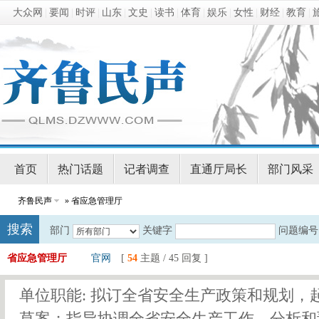
大众网
|
要闻
|
时评
|
山东
|
文史
|
读书
|
体育
|
娱乐
|
女性
|
财经
|
教育
|
首页
热门话题
记者调查
直通厅局长
部门风采
齐鲁民声
» 省应急管理厅
搜索
部门
关键字
问题编号
省应急管理厅
官网
[
54
主题 / 45 回复 ]
单位职能: 拟订全省安全生产政策和规划，
草案；指导协调全省安全生产工作，分析和