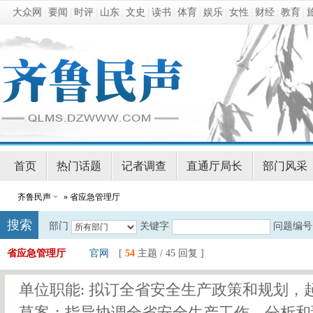
大众网
|
要闻
|
时评
|
山东
|
文史
|
读书
|
体育
|
娱乐
|
女性
|
财经
|
教育
|
首页
热门话题
记者调查
直通厅局长
部门风采
齐鲁民声
» 省应急管理厅
搜索
部门
关键字
问题编号
省应急管理厅
官网
[
54
主题 / 45 回复 ]
单位职能: 拟订全省安全生产政策和规划，
草案；指导协调全省安全生产工作，分析和