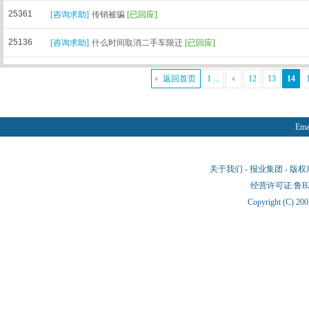
25361
[
咨询求助
]
传销被骗
[已回应]
25136
[
咨询求助
]
什么时间取消二手车限迁
[已回应]
返回首页
1 ...
12
13
14
Emai
关于我们
-
报业集团
-
版权
经营许可证:鲁B2-
Copyright (C) 20