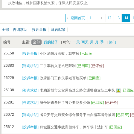
执政地位，维护国家长治久安，保障人民安居乐业。
返回首页
1 ...
12
13
14
全部
咨询求助
投诉举报
建言献策
编号
主题:
全部
我的帖子
|
时间:
一天
两天
周
月
季
|
热门
26158
[
投诉举报
]
小区消防没验收，就交房
[已回应]
26383
[
咨询求助
]
二手车转入怎么还限制
[已回应]
[已评价]
26229
[
投诉举报
]
政府部门工作失误老百姓买单
[已回应]
26138
[
咨询求助
]
求助淄博市公安局高速公路交通警察支队二中队
[已回应
26281
[
咨询求助
]
身份证磁条坏了补办要花多少钱
[已回应]
[已评价]
26072
[
咨询求助
]
省公安厅交通安全综合服务平台自编车牌号被困
[已回应]
[
25612
[
投诉举报
]
薛城区交通事故滞留停车、停车场非法扣车
[已回应]