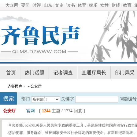
大众网
|
要闻
|
时评
|
山东
|
文史
|
读书
|
体育
|
娱乐
|
女性
|
财经
|
教育
|
首页
热门话题
记者调查
直通厅局长
部门风采
齐鲁民声
» 公安厅
搜索
部门
关键字
问题编号
公安厅
官网
[
1244
主题 / 1774 回复 ]
单位职能: 公安机关是人民民主专政的重要工具，是武装性质的国家治安行政力
惩治犯罪、服务群众、维护国家安全和社会稳定的重要使命。在新世纪新阶段，