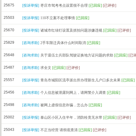
25675
[
投诉举报
]
枣庄市驾考考点设置很不合理
[已回应]
[已评价]
25503
[
投诉举报
]
110不立案不处理事情
[已回应]
25670
[
投诉举报
]
诸城市红绿灯设置及抓拍问题涉嫌违规
[已回应]
[已评价]
25829
[
咨询求助
]
2手车限迁具体什么时间取消
[已回应]
25648
[
咨询求助
]
关于退伍士兵部队驾驶证换地方证问题的求助
[已回应]
[已
25487
[
咨询求助
]
求全文
[已回应]
[已评价]
25557
[
投诉举报
]
青岛市城阳区流亭派出所办理新生儿户口多次未果
[已回应]
25456
[
咨询求助
]
个人信息被泄露到网上，请网警介入调查
[已回应]
25498
[
咨询求助
]
被网上虚假信息诈骗，怎么办
[已回应]
25002
[
投诉举报
]
泰山区小区入住半年，消防栓竟无水带
[已回应]
[已评价]
25043
[
投诉举报
]
不正当经营 请彻底查清
[已回应]
[已评价]