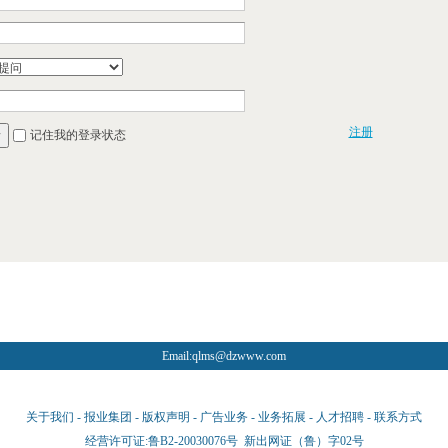
注册
记住我的登录状态
录
Email:
qlms@dzwww.com
关于我们
-
报业集团
-
版权声明
-
广告业务
-
业务拓展
-
人才招聘
-
联系方式
经营许可证:鲁B2-20030076号
新出网证（鲁）字02号